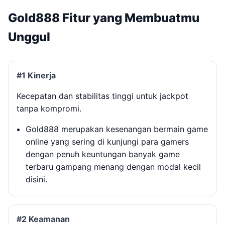
Gold888 Fitur yang Membuatmu
Unggul
#1 Kinerja
Kecepatan dan stabilitas tinggi untuk jackpot
tanpa kompromi.
Gold888 merupakan kesenangan bermain game
online yang sering di kunjungi para gamers
dengan penuh keuntungan banyak game
terbaru gampang menang dengan modal kecil
disini.
#2 Keamanan