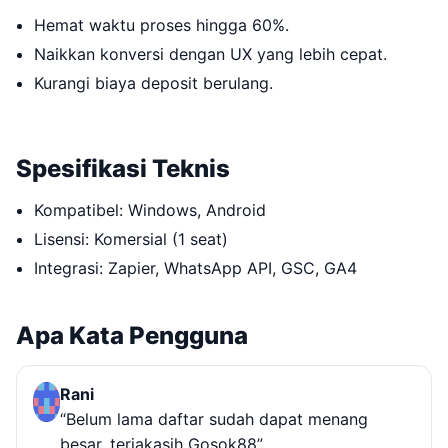
Hemat waktu proses hingga 60%.
Naikkan konversi dengan UX yang lebih cepat.
Kurangi biaya deposit berulang.
Spesifikasi Teknis
Kompatibel: Windows, Android
Lisensi: Komersial (1 seat)
Integrasi: Zapier, WhatsApp API, GSC, GA4
Apa Kata Pengguna
Rani
“Belum lama daftar sudah dapat menang
besar, teriakasih Gosok88”