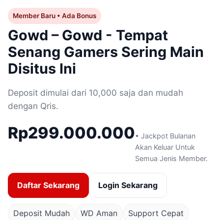
Member Baru • Ada Bonus
Gowd – Gowd - Tempat
Senang Gamers Sering Main
Disitus Ini
Deposit dimulai dari 10,000 saja dan mudah
dengan Qris.
Rp299.000.000
• Jackpot Bulanan
Akan Keluar Untuk
Semua Jenis Member.
Daftar Sekarang
Login Sekarang
Deposit Mudah
WD Aman
Support Cepat