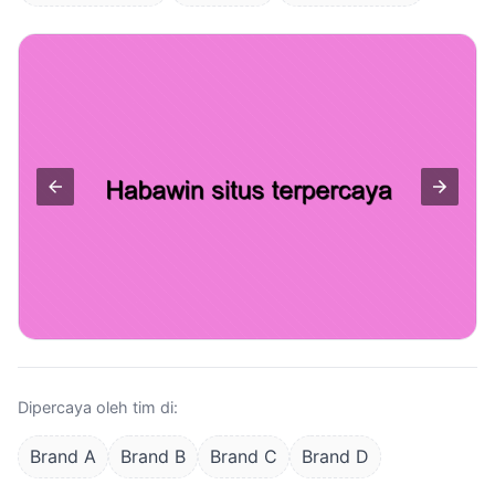
Dipercaya oleh tim di:
Brand A
Brand B
Brand C
Brand D