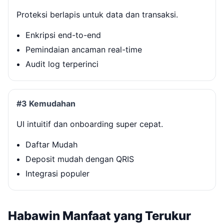
Proteksi berlapis untuk data dan transaksi.
Enkripsi end-to-end
Pemindaian ancaman real-time
Audit log terperinci
#3 Kemudahan
UI intuitif dan onboarding super cepat.
Daftar Mudah
Deposit mudah dengan QRIS
Integrasi populer
Habawin Manfaat yang Terukur