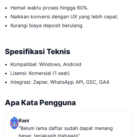
Hemat waktu proses hingga 60%.
Naikkan konversi dengan UX yang lebih cepat.
Kurangi biaya deposit berulang.
Spesifikasi Teknis
Kompatibel: Windows, Android
Lisensi: Komersial (1 seat)
Integrasi: Zapier, WhatsApp API, GSC, GA4
Apa Kata Pengguna
Rani
“Belum lama daftar sudah dapat menang
besar, teriakasih Habawin”