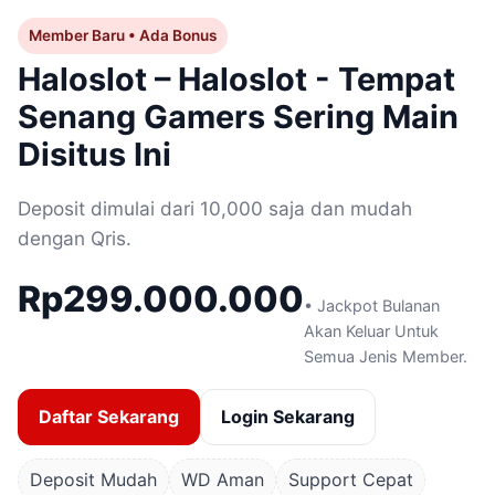
Member Baru • Ada Bonus
Haloslot – Haloslot - Tempat
Senang Gamers Sering Main
Disitus Ini
Deposit dimulai dari 10,000 saja dan mudah
dengan Qris.
Rp299.000.000
• Jackpot Bulanan
Akan Keluar Untuk
Semua Jenis Member.
Daftar Sekarang
Login Sekarang
Deposit Mudah
WD Aman
Support Cepat