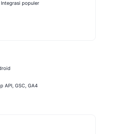
Integrasi populer
droid
pp API, GSC, GA4