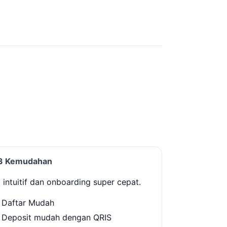
3 Kemudahan
I intuitif dan onboarding super cepat.
Daftar Mudah
Deposit mudah dengan QRIS