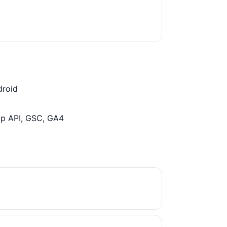
droid
pp API, GSC, GA4