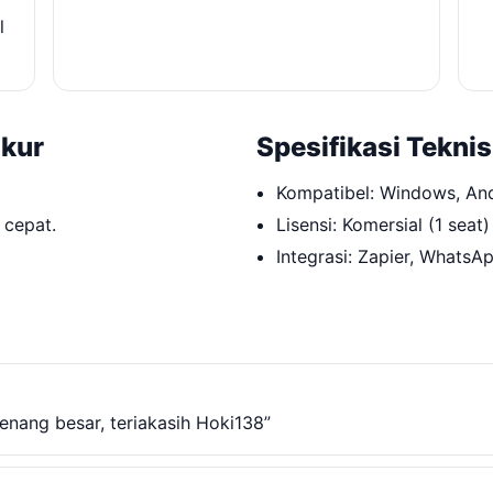
l
ukur
Spesifikasi Teknis
Kompatibel: Windows, An
 cepat.
Lisensi: Komersial (1 seat)
Integrasi: Zapier, WhatsA
nang besar, teriakasih Hoki138”