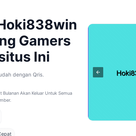
 Hoki838win
ang Gamers
itus Ini
mudah dengan Qris.
t Bulanan Akan Keluar Untuk Semua
mber.
Cepat