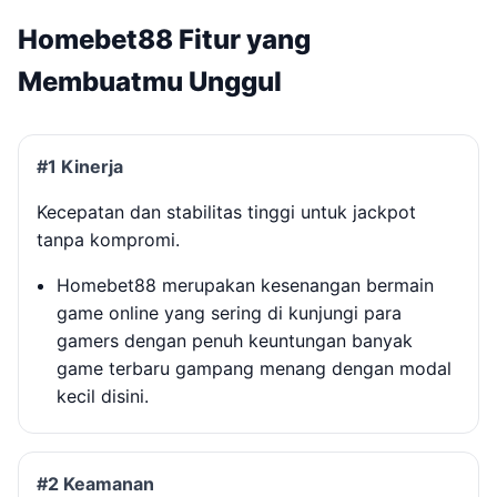
Homebet88 Fitur yang
Membuatmu Unggul
#1 Kinerja
Kecepatan dan stabilitas tinggi untuk jackpot
tanpa kompromi.
Homebet88 merupakan kesenangan bermain
game online yang sering di kunjungi para
gamers dengan penuh keuntungan banyak
game terbaru gampang menang dengan modal
kecil disini.
#2 Keamanan