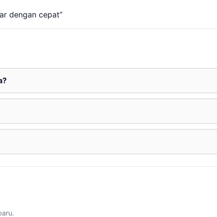
sar dengan cepat”
a?
aru.