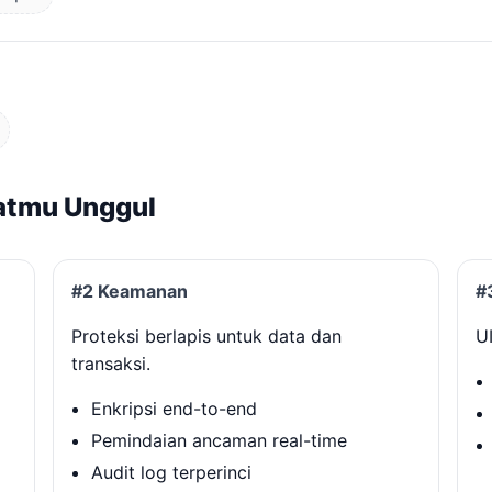
uatmu Unggul
#2 Keamanan
#
Proteksi berlapis untuk data dan
U
transaksi.
Enkripsi end-to-end
Pemindaian ancaman real-time
Audit log terperinci