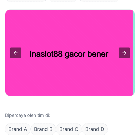
Dipercaya oleh tim di:
Brand A
Brand B
Brand C
Brand D