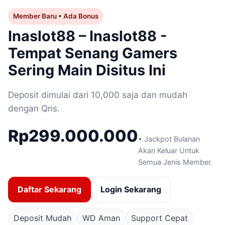
Member Baru • Ada Bonus
Inaslot88 – Inaslot88 -
Tempat Senang Gamers
Sering Main Disitus Ini
Deposit dimulai dari 10,000 saja dan mudah
dengan Qris.
Rp299.000.000
• Jackpot Bulanan
Akan Keluar Untuk
Semua Jenis Member.
Daftar Sekarang
Login Sekarang
Deposit Mudah
WD Aman
Support Cepat