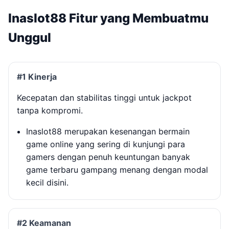
Inaslot88 Fitur yang Membuatmu
Unggul
#1 Kinerja
Kecepatan dan stabilitas tinggi untuk jackpot
tanpa kompromi.
Inaslot88 merupakan kesenangan bermain
game online yang sering di kunjungi para
gamers dengan penuh keuntungan banyak
game terbaru gampang menang dengan modal
kecil disini.
#2 Keamanan