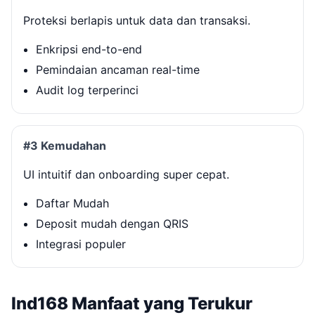
Proteksi berlapis untuk data dan transaksi.
Enkripsi end-to-end
Pemindaian ancaman real-time
Audit log terperinci
#3 Kemudahan
UI intuitif dan onboarding super cepat.
Daftar Mudah
Deposit mudah dengan QRIS
Integrasi populer
Ind168 Manfaat yang Terukur