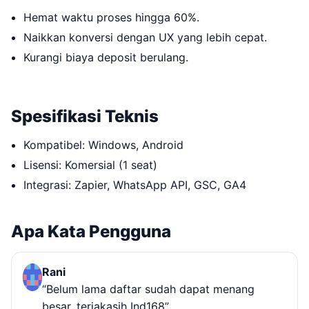
Hemat waktu proses hingga 60%.
Naikkan konversi dengan UX yang lebih cepat.
Kurangi biaya deposit berulang.
Spesifikasi Teknis
Kompatibel: Windows, Android
Lisensi: Komersial (1 seat)
Integrasi: Zapier, WhatsApp API, GSC, GA4
Apa Kata Pengguna
Rani
“Belum lama daftar sudah dapat menang
besar, teriakasih Ind168”