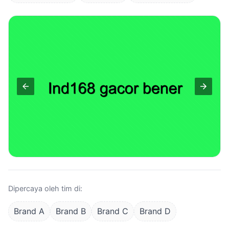
Dipercaya oleh tim di:
Brand A
Brand B
Brand C
Brand D