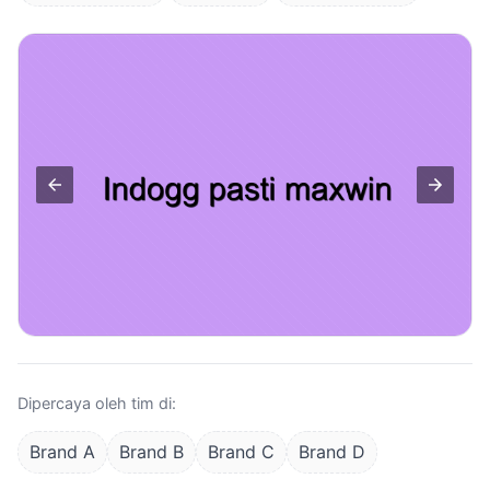
Dipercaya oleh tim di:
Brand A
Brand B
Brand C
Brand D