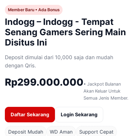
Member Baru • Ada Bonus
Indogg – Indogg - Tempat
Senang Gamers Sering Main
Disitus Ini
Deposit dimulai dari 10,000 saja dan mudah
dengan Qris.
Rp299.000.000
• Jackpot Bulanan
Akan Keluar Untuk
Semua Jenis Member.
Daftar Sekarang
Login Sekarang
Deposit Mudah
WD Aman
Support Cepat