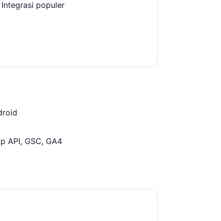
Integrasi populer
droid
pp API, GSC, GA4