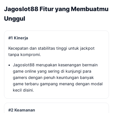
Jagoslot88 Fitur yang Membuatmu
Unggul
#1 Kinerja
Kecepatan dan stabilitas tinggi untuk jackpot
tanpa kompromi.
Jagoslot88 merupakan kesenangan bermain
game online yang sering di kunjungi para
gamers dengan penuh keuntungan banyak
game terbaru gampang menang dengan modal
kecil disini.
#2 Keamanan