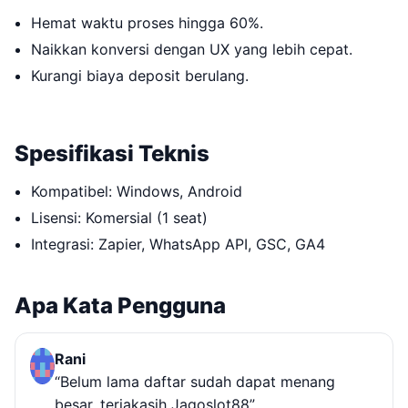
Hemat waktu proses hingga 60%.
Naikkan konversi dengan UX yang lebih cepat.
Kurangi biaya deposit berulang.
Spesifikasi Teknis
Kompatibel: Windows, Android
Lisensi: Komersial (1 seat)
Integrasi: Zapier, WhatsApp API, GSC, GA4
Apa Kata Pengguna
Rani
“Belum lama daftar sudah dapat menang
besar, teriakasih Jagoslot88”