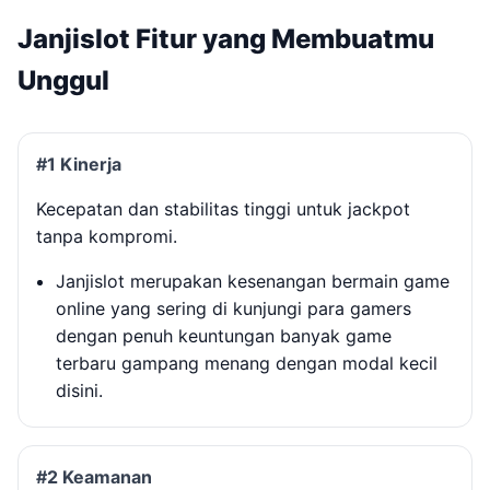
Janjislot Fitur yang Membuatmu
Unggul
#1 Kinerja
Kecepatan dan stabilitas tinggi untuk jackpot
tanpa kompromi.
Janjislot merupakan kesenangan bermain game
online yang sering di kunjungi para gamers
dengan penuh keuntungan banyak game
terbaru gampang menang dengan modal kecil
disini.
#2 Keamanan