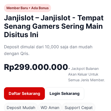
Member Baru • Ada Bonus
Janjislot – Janjislot - Tempat
Senang Gamers Sering Main
Disitus Ini
Deposit dimulai dari 10,000 saja dan mudah
dengan Qris.
Rp299.000.000
• Jackpot Bulanan
Akan Keluar Untuk
Semua Jenis Member.
Daftar Sekarang
Login Sekarang
Deposit Mudah
WD Aman
Support Cepat