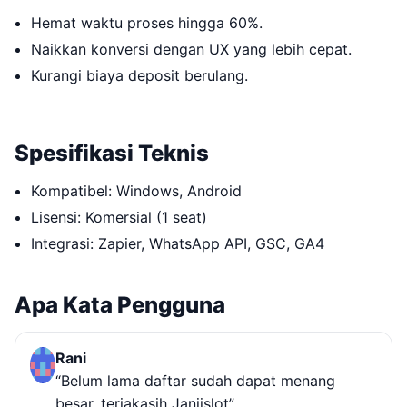
Hemat waktu proses hingga 60%.
Naikkan konversi dengan UX yang lebih cepat.
Kurangi biaya deposit berulang.
Spesifikasi Teknis
Kompatibel: Windows, Android
Lisensi: Komersial (1 seat)
Integrasi: Zapier, WhatsApp API, GSC, GA4
Apa Kata Pengguna
Rani
“Belum lama daftar sudah dapat menang
besar, teriakasih Janjislot”