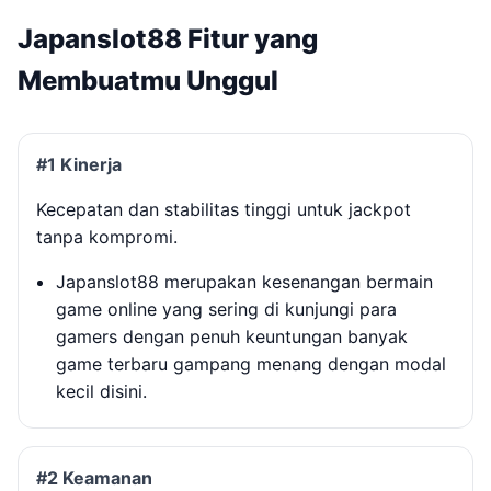
Japanslot88 Fitur yang
Membuatmu Unggul
#1 Kinerja
Kecepatan dan stabilitas tinggi untuk jackpot
tanpa kompromi.
Japanslot88 merupakan kesenangan bermain
game online yang sering di kunjungi para
gamers dengan penuh keuntungan banyak
game terbaru gampang menang dengan modal
kecil disini.
#2 Keamanan