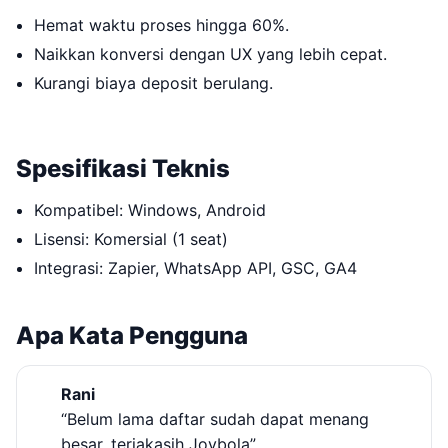
Hemat waktu proses hingga 60%.
Naikkan konversi dengan UX yang lebih cepat.
Kurangi biaya deposit berulang.
Spesifikasi Teknis
Kompatibel: Windows, Android
Lisensi: Komersial (1 seat)
Integrasi: Zapier, WhatsApp API, GSC, GA4
Apa Kata Pengguna
Rani
“Belum lama daftar sudah dapat menang
besar, teriakasih Joybola”