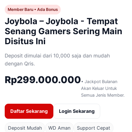
Member Baru • Ada Bonus
Joybola – Joybola - Tempat
Senang Gamers Sering Main
Disitus Ini
Deposit dimulai dari 10,000 saja dan mudah
dengan Qris.
Rp299.000.000
• Jackpot Bulanan
Akan Keluar Untuk
Semua Jenis Member.
Daftar Sekarang
Login Sekarang
Deposit Mudah
WD Aman
Support Cepat