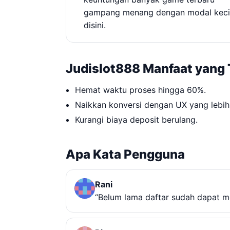
gampang menang dengan modal keci
disini.
Judislot888 Manfaat yang 
Hemat waktu proses hingga 60%.
Naikkan konversi dengan UX yang lebih
Kurangi biaya deposit berulang.
Apa Kata Pengguna
Rani
“Belum lama daftar sudah dapat me