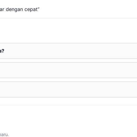
sar dengan cepat”
a?
aru.