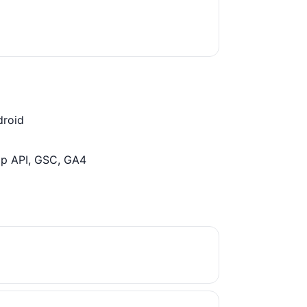
droid
pp API, GSC, GA4