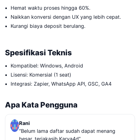
Hemat waktu proses hingga 60%.
Naikkan konversi dengan UX yang lebih cepat.
Kurangi biaya deposit berulang.
Spesifikasi Teknis
Kompatibel: Windows, Android
Lisensi: Komersial (1 seat)
Integrasi: Zapier, WhatsApp API, GSC, GA4
Apa Kata Pengguna
Rani
“Belum lama daftar sudah dapat menang
besar, teriakasih Karya4d”