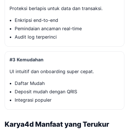
Proteksi berlapis untuk data dan transaksi.
Enkripsi end-to-end
Pemindaian ancaman real-time
Audit log terperinci
#3 Kemudahan
UI intuitif dan onboarding super cepat.
Daftar Mudah
Deposit mudah dengan QRIS
Integrasi populer
Karya4d Manfaat yang Terukur