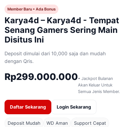
Member Baru • Ada Bonus
Karya4d – Karya4d - Tempat
Senang Gamers Sering Main
Disitus Ini
Deposit dimulai dari 10,000 saja dan mudah
dengan Qris.
Rp299.000.000
• Jackpot Bulanan
Akan Keluar Untuk
Semua Jenis Member.
Daftar Sekarang
Login Sekarang
Deposit Mudah
WD Aman
Support Cepat