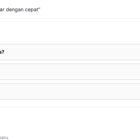
sar dengan cepat”
a?
aru.