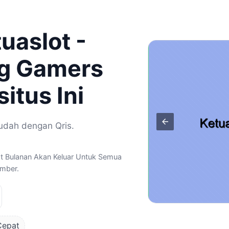
uaslot -
g Gamers
itus Ini
mudah dengan Qris.
t Bulanan Akan Keluar Untuk Semua
mber.
Cepat