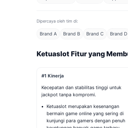
Dipercaya oleh tim di:
Brand A
Brand B
Brand C
Brand D
Ketuaslot Fitur yang Mem
#1 Kinerja
Kecepatan dan stabilitas tinggi untuk
jackpot tanpa kompromi.
Ketuaslot merupakan kesenangan
bermain game online yang sering di
kunjungi para gamers dengan penuh
keuntungan banyak game terbaru