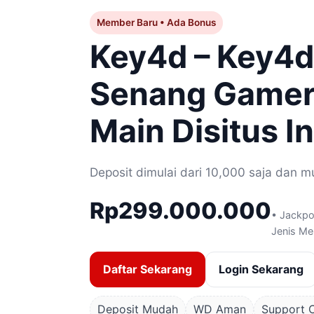
Member Baru • Ada Bonus
Key4d – Key4d
Senang Gamer
Main Disitus In
Deposit dimulai dari 10,000 saja dan 
Rp299.000.000
• Jackpo
Jenis Me
Daftar Sekarang
Login Sekarang
Deposit Mudah
WD Aman
Support 