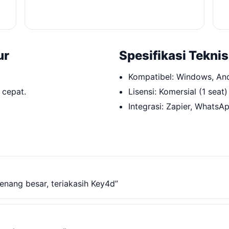
ur
Spesifikasi Teknis
Kompatibel: Windows, An
 cepat.
Lisensi: Komersial (1 seat)
Integrasi: Zapier, WhatsA
nang besar, teriakasih Key4d”