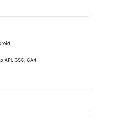
droid
pp API, GSC, GA4