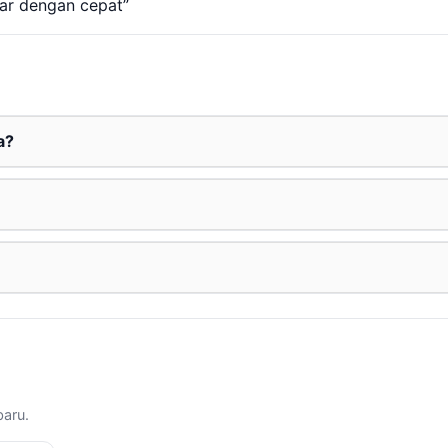
sar dengan cepat”
a?
aru.