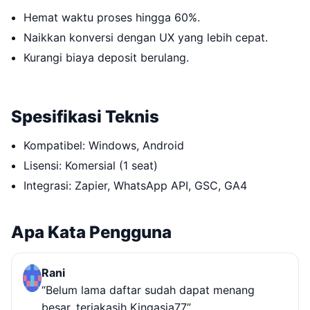
Hemat waktu proses hingga 60%.
Naikkan konversi dengan UX yang lebih cepat.
Kurangi biaya deposit berulang.
Spesifikasi Teknis
Kompatibel: Windows, Android
Lisensi: Komersial (1 seat)
Integrasi: Zapier, WhatsApp API, GSC, GA4
Apa Kata Pengguna
Rani
“Belum lama daftar sudah dapat menang
besar, teriakasih Kingasia77”