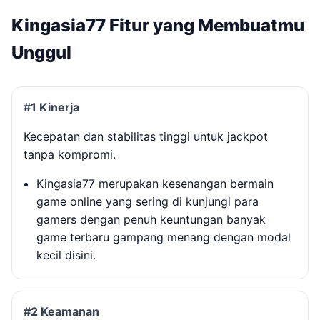
Kingasia77 Fitur yang Membuatmu
Unggul
#1 Kinerja
Kecepatan dan stabilitas tinggi untuk jackpot
tanpa kompromi.
Kingasia77 merupakan kesenangan bermain
game online yang sering di kunjungi para
gamers dengan penuh keuntungan banyak
game terbaru gampang menang dengan modal
kecil disini.
#2 Keamanan