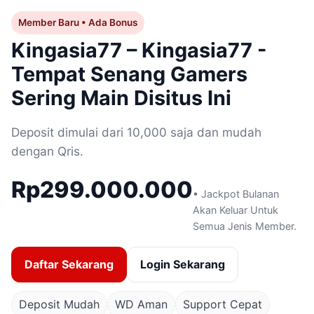
Member Baru • Ada Bonus
Kingasia77 – Kingasia77 -
Tempat Senang Gamers
Sering Main Disitus Ini
Deposit dimulai dari 10,000 saja dan mudah
dengan Qris.
Rp299.000.000
• Jackpot Bulanan
Akan Keluar Untuk
Semua Jenis Member.
Daftar Sekarang
Login Sekarang
Deposit Mudah
WD Aman
Support Cepat