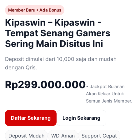
Member Baru • Ada Bonus
Kipaswin – Kipaswin -
Tempat Senang Gamers
Sering Main Disitus Ini
Deposit dimulai dari 10,000 saja dan mudah
dengan Qris.
Rp299.000.000
• Jackpot Bulanan
Akan Keluar Untuk
Semua Jenis Member.
Daftar Sekarang
Login Sekarang
Deposit Mudah
WD Aman
Support Cepat