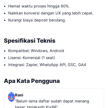
Hemat waktu proses hingga 60%.
Naikkan konversi dengan UX yang lebih cepat.
Kurangi biaya deposit berulang.
Spesifikasi Teknis
Kompatibel: Windows, Android
Lisensi: Komersial (1 seat)
Integrasi: Zapier, WhatsApp API, GSC, GA4
Apa Kata Pengguna
Rani
“Belum lama daftar sudah dapat menang
besar, teriakasih Kix88”