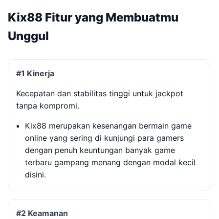
Kix88 Fitur yang Membuatmu
Unggul
#1 Kinerja
Kecepatan dan stabilitas tinggi untuk jackpot
tanpa kompromi.
Kix88 merupakan kesenangan bermain game
online yang sering di kunjungi para gamers
dengan penuh keuntungan banyak game
terbaru gampang menang dengan modal kecil
disini.
#2 Keamanan