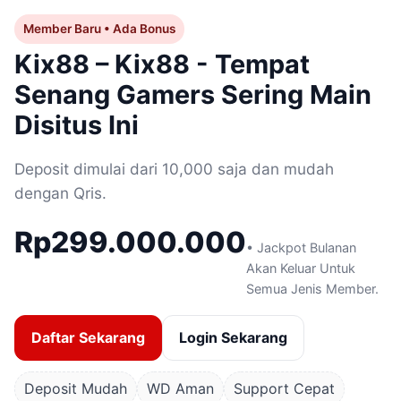
Member Baru • Ada Bonus
Kix88 – Kix88 - Tempat
Senang Gamers Sering Main
Disitus Ini
Deposit dimulai dari 10,000 saja dan mudah
dengan Qris.
Rp299.000.000
• Jackpot Bulanan
Akan Keluar Untuk
Semua Jenis Member.
Daftar Sekarang
Login Sekarang
Deposit Mudah
WD Aman
Support Cepat