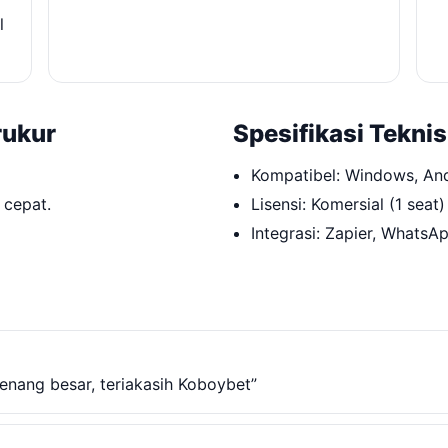
l
rukur
Spesifikasi Teknis
Kompatibel: Windows, An
 cepat.
Lisensi: Komersial (1 seat)
Integrasi: Zapier, WhatsA
enang besar, teriakasih Koboybet”