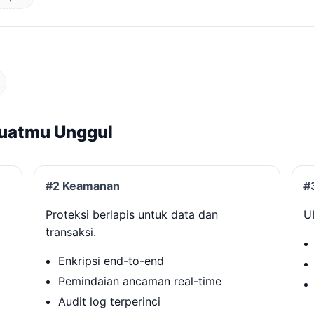
buatmu Unggul
#2 Keamanan
#
Proteksi berlapis untuk data dan
U
transaksi.
Enkripsi end-to-end
Pemindaian ancaman real-time
Audit log terperinci