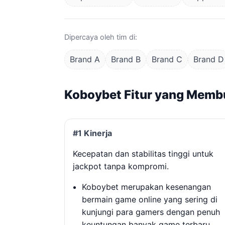
Dipercaya oleh tim di:
Brand A
Brand B
Brand C
Brand D
Koboybet Fitur yang Mem
#1 Kinerja
Kecepatan dan stabilitas tinggi untuk
jackpot tanpa kompromi.
Koboybet merupakan kesenangan
bermain game online yang sering di
kunjungi para gamers dengan penuh
keuntungan banyak game terbaru