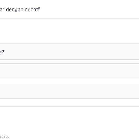
sar dengan cepat”
a?
aru.