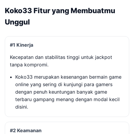
Koko33 Fitur yang Membuatmu
Unggul
#1 Kinerja
Kecepatan dan stabilitas tinggi untuk jackpot
tanpa kompromi.
Koko33 merupakan kesenangan bermain game
online yang sering di kunjungi para gamers
dengan penuh keuntungan banyak game
terbaru gampang menang dengan modal kecil
disini.
#2 Keamanan