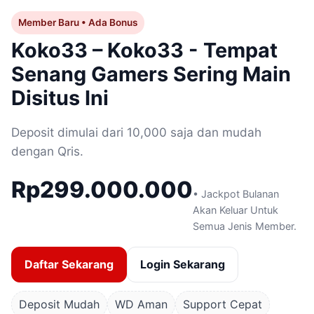
Member Baru • Ada Bonus
Koko33 – Koko33 - Tempat
Senang Gamers Sering Main
Disitus Ini
Deposit dimulai dari 10,000 saja dan mudah
dengan Qris.
Rp299.000.000
• Jackpot Bulanan
Akan Keluar Untuk
Semua Jenis Member.
Daftar Sekarang
Login Sekarang
Deposit Mudah
WD Aman
Support Cepat