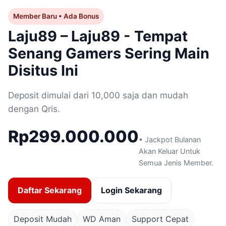
Member Baru • Ada Bonus
Laju89 – Laju89 - Tempat
Senang Gamers Sering Main
Disitus Ini
Deposit dimulai dari 10,000 saja dan mudah
dengan Qris.
Rp299.000.000
• Jackpot Bulanan
Akan Keluar Untuk
Semua Jenis Member.
Daftar Sekarang
Login Sekarang
Deposit Mudah
WD Aman
Support Cepat