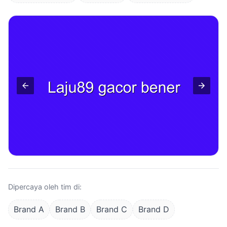
Dipercaya oleh tim di:
Brand A
Brand B
Brand C
Brand D