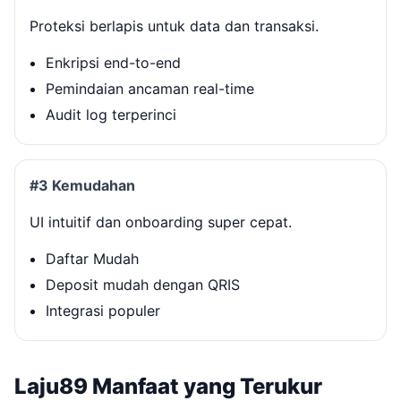
Proteksi berlapis untuk data dan transaksi.
Enkripsi end-to-end
Pemindaian ancaman real-time
Audit log terperinci
#3 Kemudahan
UI intuitif dan onboarding super cepat.
Daftar Mudah
Deposit mudah dengan QRIS
Integrasi populer
Laju89 Manfaat yang Terukur