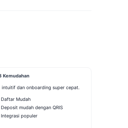
3 Kemudahan
I intuitif dan onboarding super cepat.
Daftar Mudah
Deposit mudah dengan QRIS
Integrasi populer