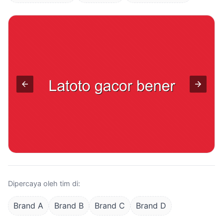
Dipercaya oleh tim di:
Brand A
Brand B
Brand C
Brand D