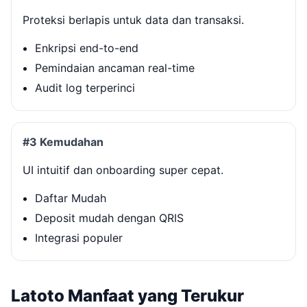
Proteksi berlapis untuk data dan transaksi.
Enkripsi end-to-end
Pemindaian ancaman real-time
Audit log terperinci
#3 Kemudahan
UI intuitif dan onboarding super cepat.
Daftar Mudah
Deposit mudah dengan QRIS
Integrasi populer
Latoto Manfaat yang Terukur