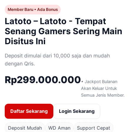
Member Baru • Ada Bonus
Latoto – Latoto - Tempat
Senang Gamers Sering Main
Disitus Ini
Deposit dimulai dari 10,000 saja dan mudah
dengan Qris.
Rp299.000.000
• Jackpot Bulanan
Akan Keluar Untuk
Semua Jenis Member.
Daftar Sekarang
Login Sekarang
Deposit Mudah
WD Aman
Support Cepat