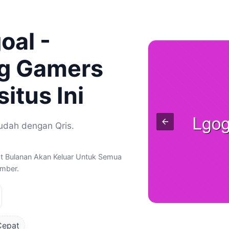
oal -
g Gamers
itus Ini
mudah dengan Qris.
t Bulanan Akan Keluar Untuk Semua
mber.
Cepat