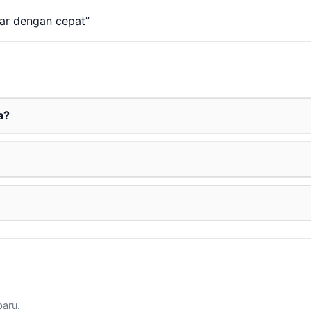
sar dengan cepat”
a?
aru.