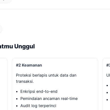
atmu Unggul
#2 Keamanan
#
Proteksi berlapis untuk data dan
U
transaksi.
Enkripsi end-to-end
Pemindaian ancaman real-time
Audit log terperinci