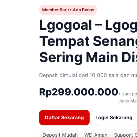
Member Baru • Ada Bonus
Lgogoal – Lgog
Tempat Senan
Sering Main Dis
Deposit dimulai dari 10,000 saja dan 
Rp299.000.000
• Jackpo
Jenis Me
Daftar Sekarang
Login Sekarang
Deposit Mudah
WD Aman
Support 