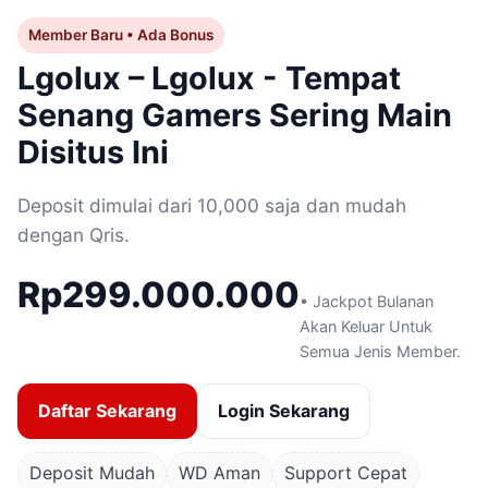
Member Baru • Ada Bonus
Lgolux – Lgolux - Tempat
Senang Gamers Sering Main
Disitus Ini
Deposit dimulai dari 10,000 saja dan mudah
dengan Qris.
Rp299.000.000
• Jackpot Bulanan
Akan Keluar Untuk
Semua Jenis Member.
Daftar Sekarang
Login Sekarang
Deposit Mudah
WD Aman
Support Cepat