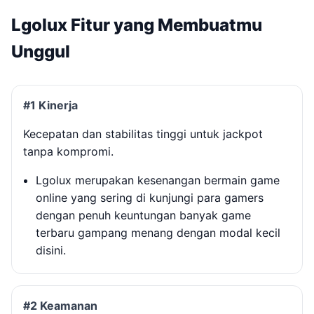
Lgolux Fitur yang Membuatmu
Unggul
#1 Kinerja
Kecepatan dan stabilitas tinggi untuk jackpot
tanpa kompromi.
Lgolux merupakan kesenangan bermain game
online yang sering di kunjungi para gamers
dengan penuh keuntungan banyak game
terbaru gampang menang dengan modal kecil
disini.
#2 Keamanan