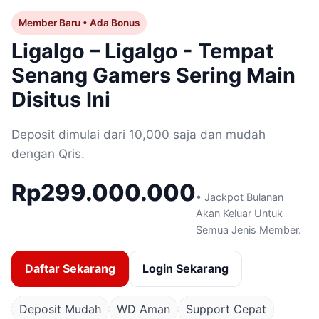
Member Baru • Ada Bonus
Ligalgo – Ligalgo - Tempat
Senang Gamers Sering Main
Disitus Ini
Deposit dimulai dari 10,000 saja dan mudah
dengan Qris.
Rp299.000.000
• Jackpot Bulanan
Akan Keluar Untuk
Semua Jenis Member.
Daftar Sekarang
Login Sekarang
Deposit Mudah
WD Aman
Support Cepat