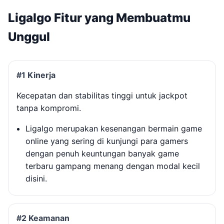
Ligalgo Fitur yang Membuatmu
Unggul
#1 Kinerja
Kecepatan dan stabilitas tinggi untuk jackpot
tanpa kompromi.
Ligalgo merupakan kesenangan bermain game
online yang sering di kunjungi para gamers
dengan penuh keuntungan banyak game
terbaru gampang menang dengan modal kecil
disini.
#2 Keamanan