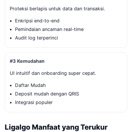
Proteksi berlapis untuk data dan transaksi.
Enkripsi end-to-end
Pemindaian ancaman real-time
Audit log terperinci
#3 Kemudahan
UI intuitif dan onboarding super cepat.
Daftar Mudah
Deposit mudah dengan QRIS
Integrasi populer
Ligalgo Manfaat yang Terukur