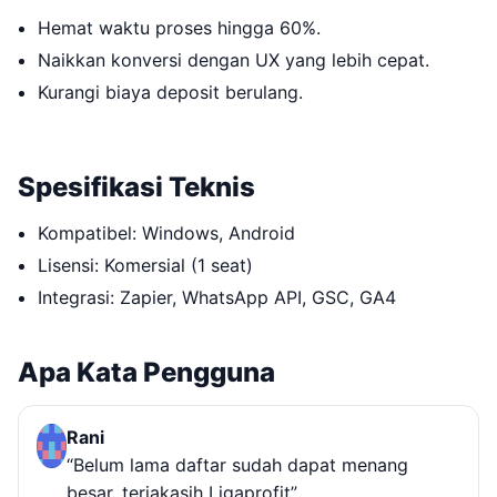
Hemat waktu proses hingga 60%.
Naikkan konversi dengan UX yang lebih cepat.
Kurangi biaya deposit berulang.
Spesifikasi Teknis
Kompatibel: Windows, Android
Lisensi: Komersial (1 seat)
Integrasi: Zapier, WhatsApp API, GSC, GA4
Apa Kata Pengguna
Rani
“Belum lama daftar sudah dapat menang
besar, teriakasih Ligaprofit”