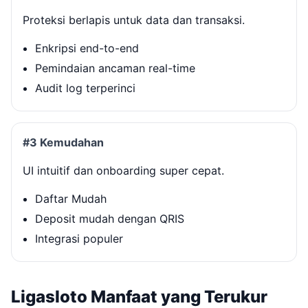
Proteksi berlapis untuk data dan transaksi.
Enkripsi end-to-end
Pemindaian ancaman real-time
Audit log terperinci
#3 Kemudahan
UI intuitif dan onboarding super cepat.
Daftar Mudah
Deposit mudah dengan QRIS
Integrasi populer
Ligasloto Manfaat yang Terukur