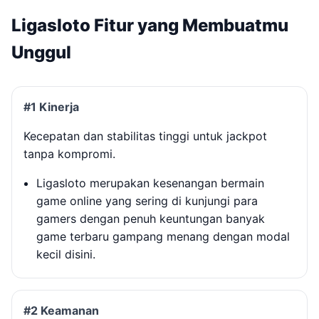
Ligasloto Fitur yang Membuatmu
Unggul
#1 Kinerja
Kecepatan dan stabilitas tinggi untuk jackpot
tanpa kompromi.
Ligasloto merupakan kesenangan bermain
game online yang sering di kunjungi para
gamers dengan penuh keuntungan banyak
game terbaru gampang menang dengan modal
kecil disini.
#2 Keamanan