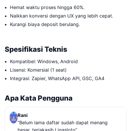
Hemat waktu proses hingga 60%.
Naikkan konversi dengan UX yang lebih cepat.
Kurangi biaya deposit berulang.
Spesifikasi Teknis
Kompatibel: Windows, Android
Lisensi: Komersial (1 seat)
Integrasi: Zapier, WhatsApp API, GSC, GA4
Apa Kata Pengguna
Rani
“Belum lama daftar sudah dapat menang
besar, teriakasih Ligasloto”