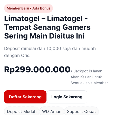
Member Baru • Ada Bonus
Limatogel – Limatogel -
Tempat Senang Gamers
Sering Main Disitus Ini
Deposit dimulai dari 10,000 saja dan mudah
dengan Qris.
Rp299.000.000
• Jackpot Bulanan
Akan Keluar Untuk
Semua Jenis Member.
Daftar Sekarang
Login Sekarang
Deposit Mudah
WD Aman
Support Cepat