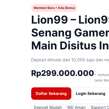
Member Baru • Ada Bonus
Lion99 – Lion
Senang Gamer
Main Disitus In
Deposit dimulai dari 10,000 saja dan 
Rp299.000.000
• Jackpo
Jenis Me
Daftar Sekarang
Login Sekarang
Deposit Mudah
WD Aman
Support 