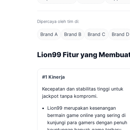
Dipercaya oleh tim di:
Brand A
Brand B
Brand C
Brand D
Lion99 Fitur yang Membua
#1 Kinerja
Kecepatan dan stabilitas tinggi untuk
jackpot tanpa kompromi.
Lion99 merupakan kesenangan
bermain game online yang sering di
kunjungi para gamers dengan penuh
keuntungan banyak game terbaru