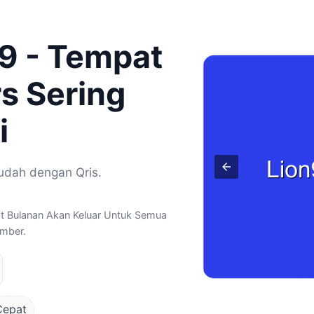
99 - Tempat
s Sering
i
mudah dengan Qris.
t Bulanan Akan Keluar Untuk Semua
mber.
Cepat