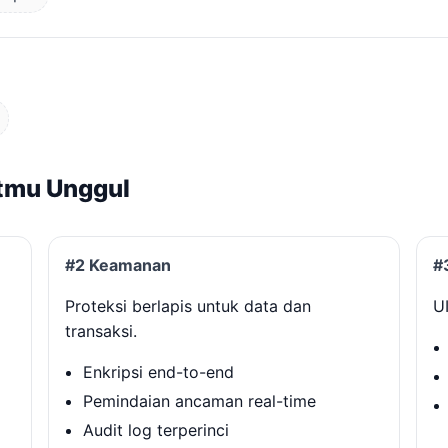
tmu Unggul
#2 Keamanan
#
Proteksi berlapis untuk data dan
U
transaksi.
Enkripsi end-to-end
Pemindaian ancaman real-time
Audit log terperinci