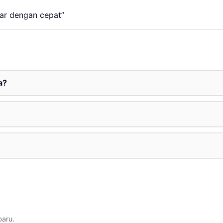
sar dengan cepat”
a?
aru.