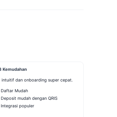
3 Kemudahan
I intuitif dan onboarding super cepat.
Daftar Mudah
Deposit mudah dengan QRIS
Integrasi populer