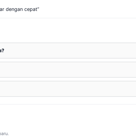
sar dengan cepat”
a?
aru.