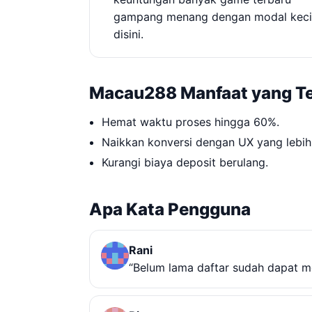
gampang menang dengan modal keci
disini.
Macau288 Manfaat yang T
Hemat waktu proses hingga 60%.
Naikkan konversi dengan UX yang lebih
Kurangi biaya deposit berulang.
Apa Kata Pengguna
Rani
“Belum lama daftar sudah dapat m