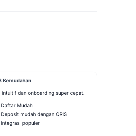
3 Kemudahan
I intuitif dan onboarding super cepat.
Daftar Mudah
Deposit mudah dengan QRIS
Integrasi populer