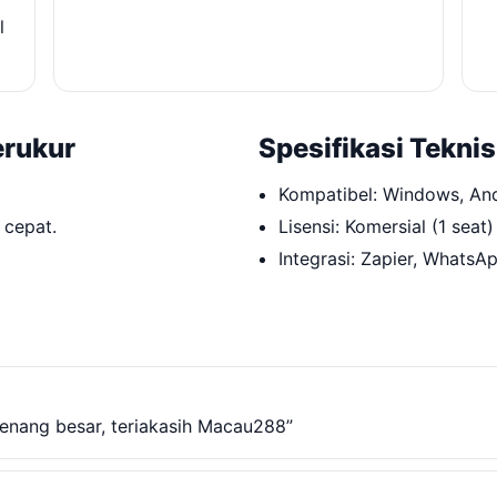
l
erukur
Spesifikasi Teknis
Kompatibel: Windows, An
 cepat.
Lisensi: Komersial (1 seat)
Integrasi: Zapier, WhatsA
enang besar, teriakasih Macau288”