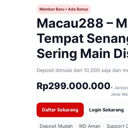
Member Baru • Ada Bonus
Macau288 – M
Tempat Senan
Sering Main Dis
Deposit dimulai dari 10,000 saja dan 
Rp299.000.000
• Jackpo
Jenis Me
Daftar Sekarang
Login Sekarang
Deposit Mudah
WD Aman
Support 