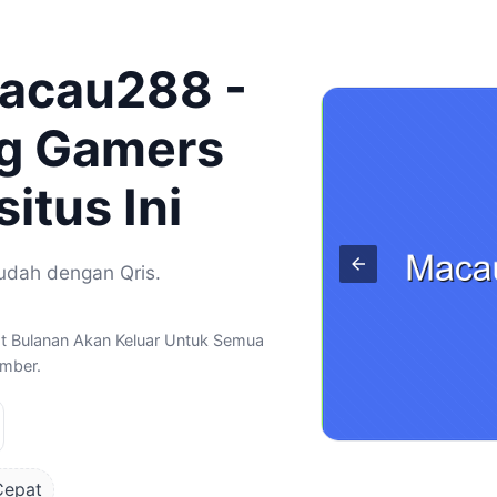
acau288 -
g Gamers
itus Ini
mudah dengan Qris.
t Bulanan Akan Keluar Untuk Semua
mber.
Cepat