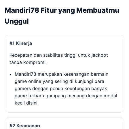
Mandiri78 Fitur yang Membuatmu
Unggul
#1 Kinerja
Kecepatan dan stabilitas tinggi untuk jackpot
tanpa kompromi.
Mandiri78 merupakan kesenangan bermain
game online yang sering di kunjungi para
gamers dengan penuh keuntungan banyak
game terbaru gampang menang dengan modal
kecil disini.
#2 Keamanan