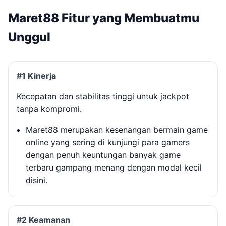
Maret88 Fitur yang Membuatmu
Unggul
#1 Kinerja
Kecepatan dan stabilitas tinggi untuk jackpot
tanpa kompromi.
Maret88 merupakan kesenangan bermain game
online yang sering di kunjungi para gamers
dengan penuh keuntungan banyak game
terbaru gampang menang dengan modal kecil
disini.
#2 Keamanan