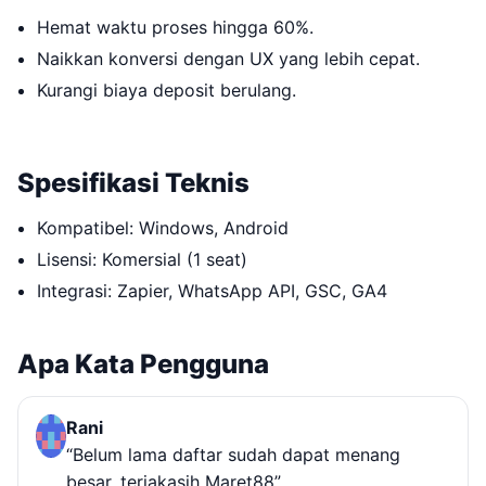
Hemat waktu proses hingga 60%.
Naikkan konversi dengan UX yang lebih cepat.
Kurangi biaya deposit berulang.
Spesifikasi Teknis
Kompatibel: Windows, Android
Lisensi: Komersial (1 seat)
Integrasi: Zapier, WhatsApp API, GSC, GA4
Apa Kata Pengguna
Rani
“Belum lama daftar sudah dapat menang
besar, teriakasih Maret88”