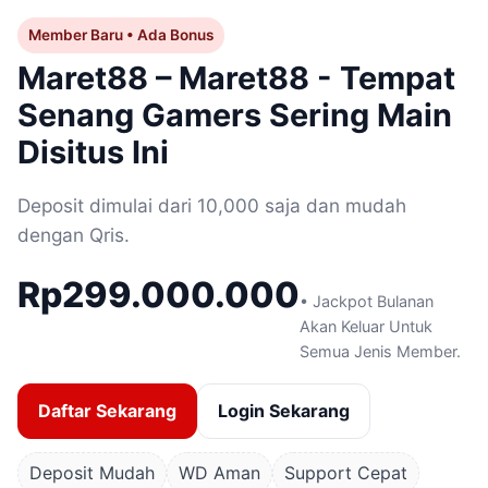
Member Baru • Ada Bonus
Maret88 – Maret88 - Tempat
Senang Gamers Sering Main
Disitus Ini
Deposit dimulai dari 10,000 saja dan mudah
dengan Qris.
Rp299.000.000
• Jackpot Bulanan
Akan Keluar Untuk
Semua Jenis Member.
Daftar Sekarang
Login Sekarang
Deposit Mudah
WD Aman
Support Cepat