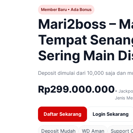
Member Baru • Ada Bonus
Mari2boss – M
Tempat Senan
Sering Main Dis
Deposit dimulai dari 10,000 saja dan 
Rp299.000.000
• Jackpo
Jenis Me
Daftar Sekarang
Login Sekarang
Deposit Mudah
WD Aman
Support 