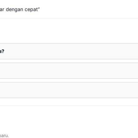
sar dengan cepat”
a?
aru.