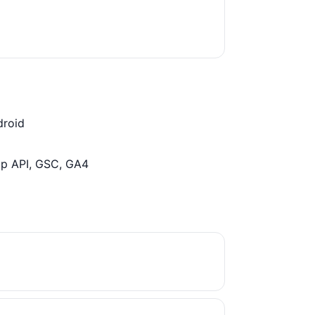
droid
pp API, GSC, GA4