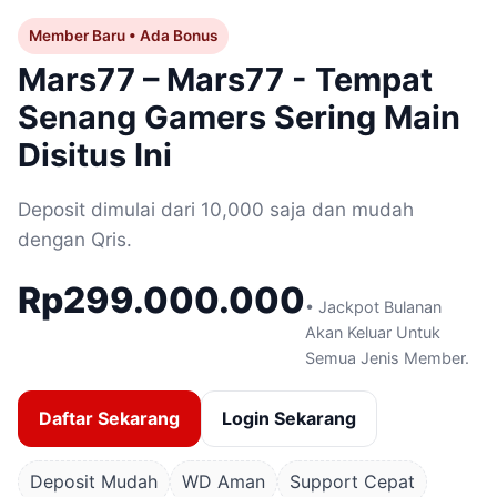
Member Baru • Ada Bonus
Mars77 – Mars77 - Tempat
Senang Gamers Sering Main
Disitus Ini
Deposit dimulai dari 10,000 saja dan mudah
dengan Qris.
Rp299.000.000
• Jackpot Bulanan
Akan Keluar Untuk
Semua Jenis Member.
Daftar Sekarang
Login Sekarang
Deposit Mudah
WD Aman
Support Cepat