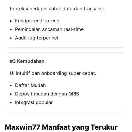
Proteksi berlapis untuk data dan transaksi.
Enkripsi end-to-end
Pemindaian ancaman real-time
Audit log terperinci
#3 Kemudahan
UI intuitif dan onboarding super cepat.
Daftar Mudah
Deposit mudah dengan QRIS
Integrasi populer
Maxwin77 Manfaat yang Terukur