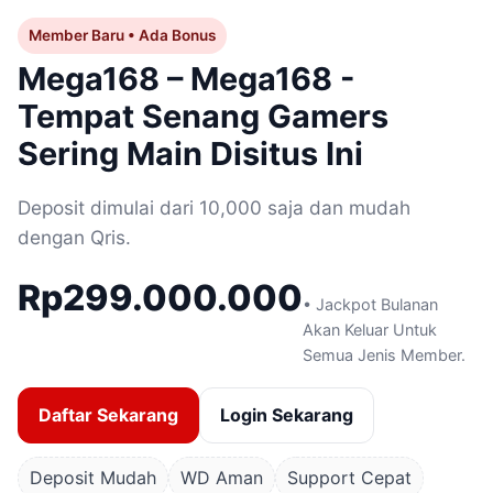
Member Baru • Ada Bonus
Mega168 – Mega168 -
Tempat Senang Gamers
Sering Main Disitus Ini
Deposit dimulai dari 10,000 saja dan mudah
dengan Qris.
Rp299.000.000
• Jackpot Bulanan
Akan Keluar Untuk
Semua Jenis Member.
Daftar Sekarang
Login Sekarang
Deposit Mudah
WD Aman
Support Cepat