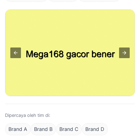
Dipercaya oleh tim di:
Brand A
Brand B
Brand C
Brand D