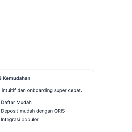
3 Kemudahan
I intuitif dan onboarding super cepat.
Daftar Mudah
Deposit mudah dengan QRIS
Integrasi populer