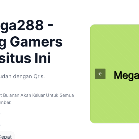
ga288 -
g Gamers
itus Ini
mudah dengan Qris.
t Bulanan Akan Keluar Untuk Semua
mber.
Cepat