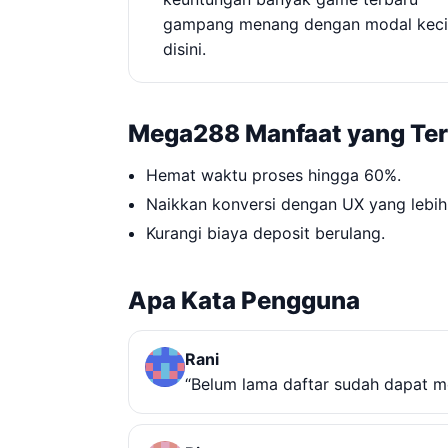
gampang menang dengan modal keci
disini.
Mega288 Manfaat yang Te
Hemat waktu proses hingga 60%.
Naikkan konversi dengan UX yang lebih
Kurangi biaya deposit berulang.
Apa Kata Pengguna
Rani
“Belum lama daftar sudah dapat m