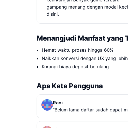
gampang menang dengan modal keci
disini.
Menangjudi Manfaat yang 
Hemat waktu proses hingga 60%.
Naikkan konversi dengan UX yang lebih
Kurangi biaya deposit berulang.
Apa Kata Pengguna
Rani
“Belum lama daftar sudah dapat m