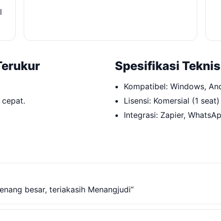
l
Terukur
Spesifikasi Teknis
Kompatibel: Windows, An
 cepat.
Lisensi: Komersial (1 seat)
Integrasi: Zapier, WhatsA
enang besar, teriakasih Menangjudi”