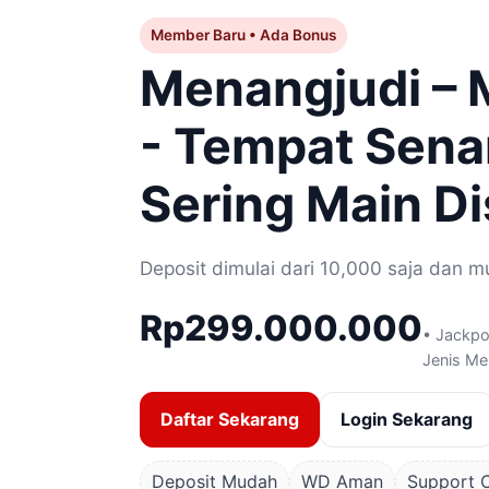
Member Baru • Ada Bonus
Menangjudi – 
- Tempat Sen
Sering Main Dis
Deposit dimulai dari 10,000 saja dan 
Rp299.000.000
• Jackpo
Jenis Me
Daftar Sekarang
Login Sekarang
Deposit Mudah
WD Aman
Support 