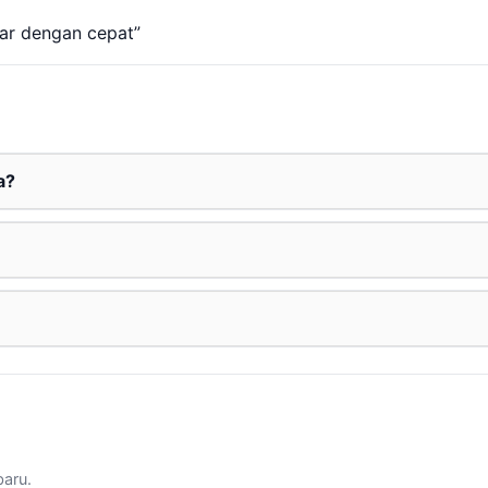
sar dengan cepat”
a?
aru.